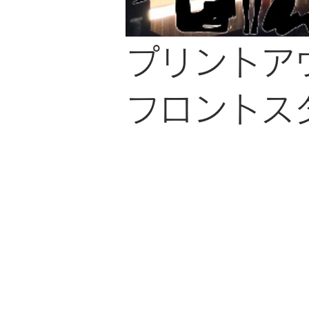
プリントア
​フロント